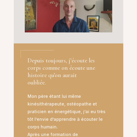
Depuis toujours, j’écoute les
corps comme on écoute une
histoire qu’on aurait
oubliée.
Mon père étant lui même
kinésithérapeute, ostéopathe et
praticien en énergétique, j’ai eu très
tôt l’envie d’apprendre à écouter le
corps humain.
Après une formation de