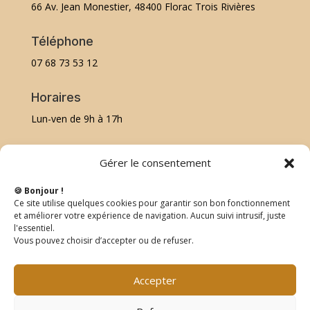
66 Av. Jean Monestier, 48400 Florac Trois Rivières
Téléphone
07 68 73 53 12
Horaires
Lun-ven de 9h à 17h
Plan du site
Gérer le consentement
🍪 Bonjour !
Accueil
Ce site utilise quelques cookies pour garantir son bon fonctionnement
Mes soins
et améliorer votre expérience de navigation. Aucun suivi intrusif, juste
l'essentiel.
À propos
Vous pouvez choisir d’accepter ou de refuser.
Contact
Mentions légales
Accepter
Politique de confidentialité